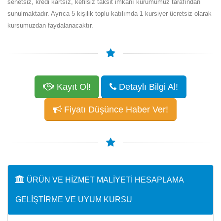
senetsiz, kredi kartsız, kefilsiz taksit imkânı kurumumuz tarafından
sunulmaktadır. Ayrıca 5 kişilik toplu katılımda 1 kursiyer ücretsiz olarak
kursumuzdan faydalanacaktır.
Kayıt Ol!
Detaylı Bilgi Al!
Fiyatı Düşünce Haber Ver!
ÜRÜN VE HIZMET MALIYETI HESAPLAMA
GELIŞTIRME VE UYUM KURSU