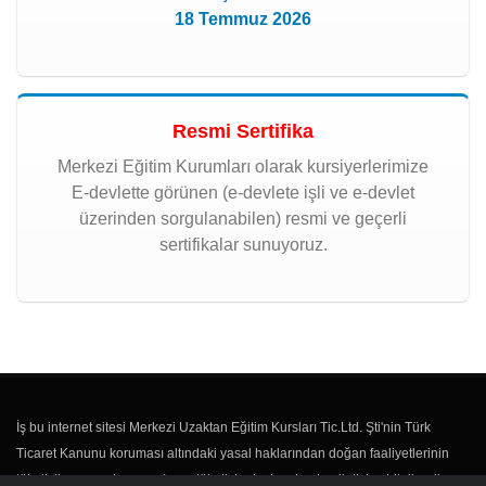
18 Temmuz 2026
Resmi Sertifika
Merkezi Eğitim Kurumları olarak kursiyerlerimize
E-devlette görünen (e-devlete işli ve e-devlet
üzerinden sorgulanabilen) resmi ve geçerli
sertifikalar sunuyoruz.
İş bu internet sitesi Merkezi Uzaktan Eğitim Kursları Tic.Ltd. Şti'nin Türk
Ticaret Kanunu koruması altındaki yasal haklarından doğan faaliyetlerinin
tüketicilere sunulması ve/veya tüketici adaylarıyla olan iletişim, bilgilendirme