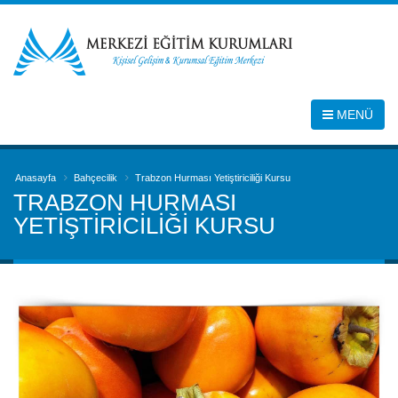
MENÜ
Anasayfa
Bahçecilik
Trabzon Hurması Yetiştiriciliği Kursu
TRABZON HURMASI
YETIŞTIRICILIĞI KURSU