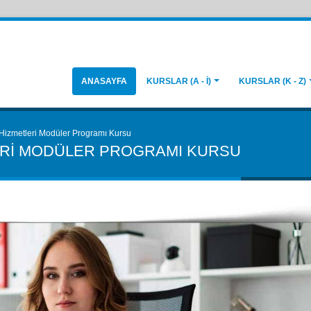
ANASAYFA
KURSLAR (A - İ)
KURSLAR (K - Z)
 Hizmetleri Modüler Programı Kursu
ERI MODÜLER PROGRAMI KURSU