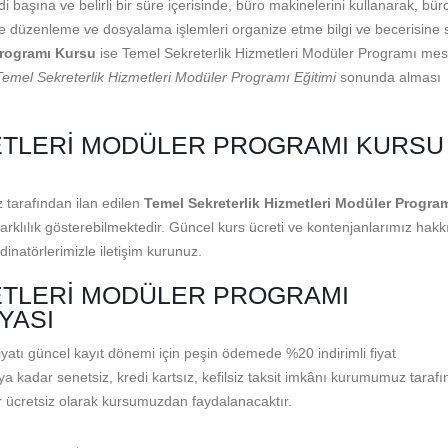
i başına ve belirli bir süre içerisinde, büro makinelerini kullanarak, büro
lge düzenleme ve dosyalama işlemleri organize etme bilgi ve becerisine 
Programı Kursu
ise Temel Sekreterlik Hizmetleri Modüler Programı mes
Temel Sekreterlik Hizmetleri Modüler Programı Eğitimi
sonunda alması
ETLERI MODÜLER PROGRAMI KURSU
 tarafından ilan edilen
Temel Sekreterlik Hizmetleri Modüler Progra
k farklılık gösterebilmektedir. Güncel kurs ücreti ve kontenjanlarımız hak
dinatörlerimizle iletişim kurunuz.
ETLERI MODÜLER PROGRAMI
YASI
yatı güncel kayıt dönemi için peşin ödemede %20 indirimli fiyat
ya kadar senetsiz, kredi kartsız, kefilsiz taksit imkânı kurumumuz taraf
yer ücretsiz olarak kursumuzdan faydalanacaktır.