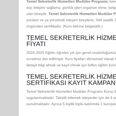
Temel Sekreterlik Hizmetleri Modüler Programı;
kend
dışı iletişimi sağlama, günlük işleri organize etme, be
olan bireydir.
Temel Sekreterlik Hizmetleri Modüler 
yürüten ve ya yürütmek isteyen bireylerin, 344 saatlik
öngörülen sertifikadır. (Kurs bitirme belgesidir.)
TEMEL SEKRETERLIK HIZM
FIYATI
2024-2025 Eğitim öğretim yılı için genel müdürlüğümüz
ücretimiz ilan edilmiştir. Kurs fiyatları dönemsel olara
detaylı bilgi almak ve kayıt olmak için lütfen eğitim koor
TEMEL SEKRETERLIK HIZM
SERTIFIKASI KAYIT KAMPAN
Temel Sekreterlik Hizmetleri Modüler Programı Kursu fi
uygulanmaktadır. Taksitli ödemek isteyenler için de 4 a
sunulmaktadır. Ayrıca 5 kişilik toplu katılımda 1 kursi