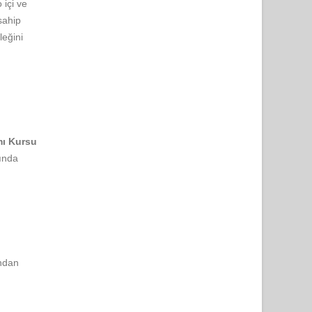
 içi ve
sahip
leğini
mı Kursu
kında
ından