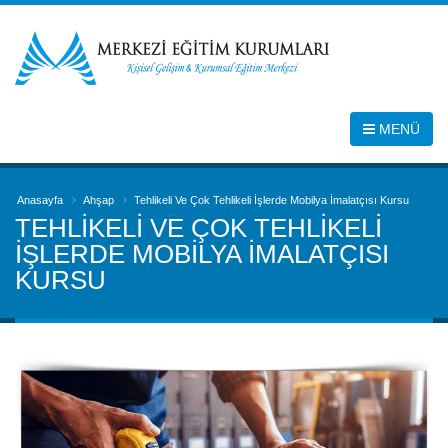
MENÜ
Anasayfa
Ahşap
Tehlikeli Ve Çok Tehlikeli İşlerde Mobilya İmalatçısı Kursu
TEHLIKELI VE ÇOK TEHLIKELI
İŞLERDE MOBILYA İMALATÇISI
KURSU