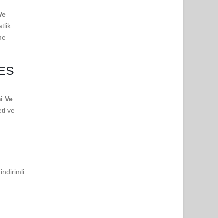
k
Ve
tlik
me
SES
mi Ve
eti ve
indirimli