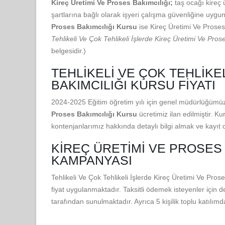
Kireç Üretimi Ve Proses Bakımcılığı;
taş ocağı kireç 
şartlarına bağlı olarak işyeri çalışma güvenliğine uygun
Proses Bakımcılığı Kursu
ise Kireç Üretimi Ve Proses
Tehlikeli Ve Çok Tehlikeli İşlerde Kireç Üretimi Ve Pros
belgesidir.)
TEHLIKELI VE ÇOK TEHLIKE
BAKIMCILIĞI KURSU FIYATI
2024-2025 Eğitim öğretim yılı için genel müdürlüğümüz
Proses Bakımcılığı Kursu
ücretimiz ilan edilmiştir. Ku
kontenjanlarımız hakkında detaylı bilgi almak ve kayıt o
KIREÇ ÜRETIMI VE PROSES 
KAMPANYASI
Tehlikeli Ve Çok Tehlikeli İşlerde Kireç Üretimi Ve Pro
fiyat uygulanmaktadır. Taksitli ödemek isteyenler için d
tarafından sunulmaktadır. Ayrıca 5 kişilik toplu katılı