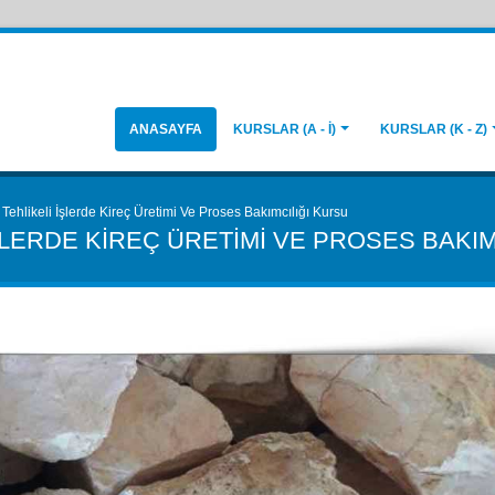
ANASAYFA
KURSLAR (A - İ)
KURSLAR (K - Z)
 Tehlikeli İşlerde Kireç Üretimi Ve Proses Bakımcılığı Kursu
İŞLERDE KIREÇ ÜRETIMI VE PROSES BAKI