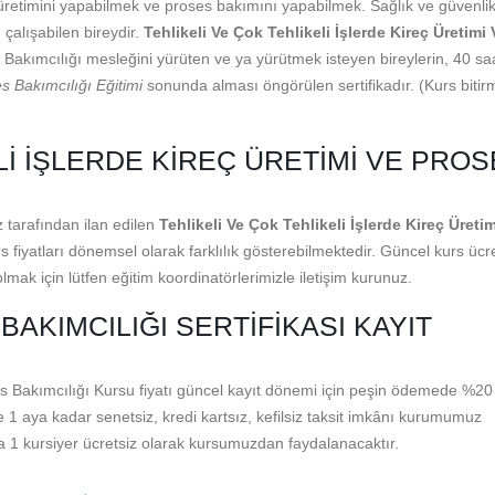
üretimini yapabilmek ve proses bakımını yapabilmek. Sağlık ve güvenli
 çalışabilen bireydir.
Tehlikeli Ve Çok Tehlikeli İşlerde Kireç Üretimi 
 Bakımcılığı mesleğini yürüten ve ya yürütmek isteyen bireylerin, 40 saa
es Bakımcılığı Eğitimi
sonunda alması öngörülen sertifikadır. (Kurs bitir
LI İŞLERDE KIREÇ ÜRETIMI VE PRO
 tarafından ilan edilen
Tehlikeli Ve Çok Tehlikeli İşlerde Kireç Üreti
rs fiyatları dönemsel olarak farklılık gösterebilmektedir. Güncel kurs ücr
lmak için lütfen eğitim koordinatörlerimizle iletişim kurunuz.
BAKIMCILIĞI SERTIFIKASI KAYIT
ses Bakımcılığı Kursu fiyatı güncel kayıt dönemi için peşin ödemede %20 
e 1 aya kadar senetsiz, kredi kartsız, kefilsiz taksit imkânı kurumumuz
mda 1 kursiyer ücretsiz olarak kursumuzdan faydalanacaktır.