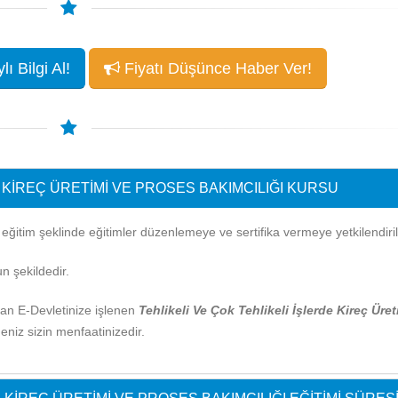
ı Bilgi Al!
Fiyatı Düşünce Haber Ver!
E KIREÇ ÜRETIMI VE PROSES BAKIMCILIĞI KURSU
itim şeklinde eğitimler düzenlemeye ve sertifika vermeye yetkilendirilm
n şekildedir.
ndan E-Devletinize işlenen
Tehlikeli Ve Çok Tehlikeli İşlerde Kireç Üret
eniz sizin menfaatinizedir.