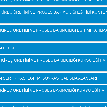
 KIREÇ ÜRETIMI VE PROSES BAKIMCILIĞI EĞITIMI SÜRES
 KIREÇ ÜRETIMI VE PROSES BAKIMCILIĞI EĞITIMI KONT
 KIREÇ ÜRETIMI VE PROSES BAKIMCILIĞI EĞITIMI KATILM
I BELGESI
E KIREÇ ÜRETIMI VE PROSES BAKIMCILIĞI KURSU EĞITIM
I SERTIFIKASI EĞITIMI SONRASI ÇALIŞMA ALANLARI
 KIREÇ ÜRETIMI VE PROSES BAKIMCILIĞI KURSU EĞITIM