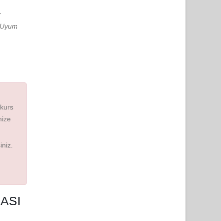
r
e Uyum
 kurs
mize
iniz.
ASI