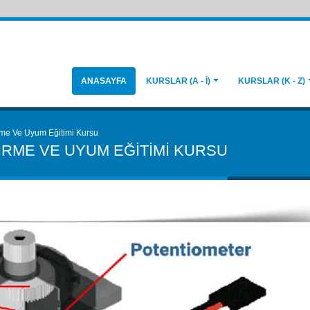
ANASAYFA
KURSLAR (A - İ)
KURSLAR (K - Z)
rme Ve Uyum Eğitimi Kursu
RME VE UYUM EĞITIMI KURSU