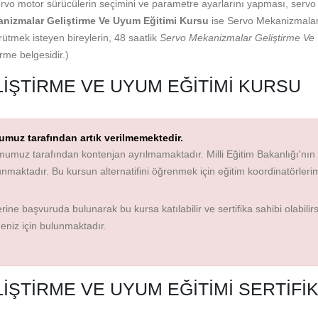
rvo motor sürücülerin seçimini ve parametre ayarlarını yapması, servo
nizmalar Geliştirme Ve Uyum Eğitimi Kursu
ise Servo Mekanizmala
ütmek isteyen bireylerin, 48 saatlik
Servo Mekanizmalar Geliştirme V
irme belgesidir.)
IŞTIRME VE UYUM EĞITIMI KURSU
muz tarafından artık verilmemektedir.
umuz tarafından kontenjan ayrılmamaktadır. Milli Eğitim Bakanlığı'nın
lunmaktadır. Bu kursun alternatifini öğrenmek için eğitim koordinatörleri
ine başvuruda bulunarak bu kursa katılabilir ve sertifika sahibi olabilirs
meniz için bulunmaktadır.
ŞTIRME VE UYUM EĞITIMI SERTIFIK