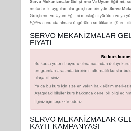
Servo Mekanizmalar Geliştirme Ve Uyum Eğitimi;
se
motorlar ile uygulamalar geliştiren bireydir.
Servo Meka
Geliştirme Ve Uyum Eğitimi mesleğini yürüten ve ya yür
Eğitim
sonunda alması öngörülen sertifikadır. (Kurs bit
SERVO MEKANIZMALAR GEL
FIYATI
Bu kurs kurumu
Bu kursa yeterli başvuru olmamasından dolayı kurum
programları arasında birbirinin alternatifi kurslar bu
ulaşabilirsiniz.
Ya da bu kurs için size en yakın halk eğitim merkezler
Aşağıdaki bilgiler kurs hakkında genel bir bilgi edin
İlginiz için teşekkür ederiz.
SERVO MEKANIZMALAR GELI
KAYIT KAMPANYASI