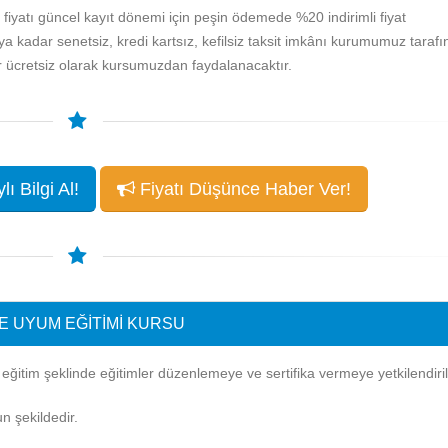
iyatı güncel kayıt dönemi için peşin ödemede %20 indirimli fiyat
ya kadar senetsiz, kredi kartsız, kefilsiz taksit imkânı kurumumuz taraf
yer ücretsiz olarak kursumuzdan faydalanacaktır.
ı Bilgi Al!
Fiyatı Düşünce Haber Ver!
E UYUM EĞITIMI KURSU
itim şeklinde eğitimler düzenlemeye ve sertifika vermeye yetkilendirilm
n şekildedir.