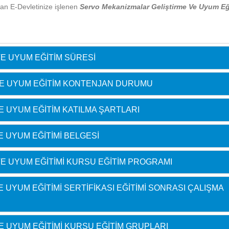
ndan E-Devletinize işlenen
Servo Mekanizmalar Geliştirme Ve Uyum Eğ
E UYUM EĞITIM SÜRESI
VE UYUM EĞITIM KONTENJAN DURUMU
 UYUM EĞITIM KATILMA ŞARTLARI
 UYUM EĞITIMI BELGESI
E UYUM EĞITIMI KURSU EĞITIM PROGRAMI
UYUM EĞITIMI SERTIFIKASI EĞITIMI SONRASI ÇALIŞMA
 UYUM EĞITIMI KURSU EĞITIM GRUPLARI