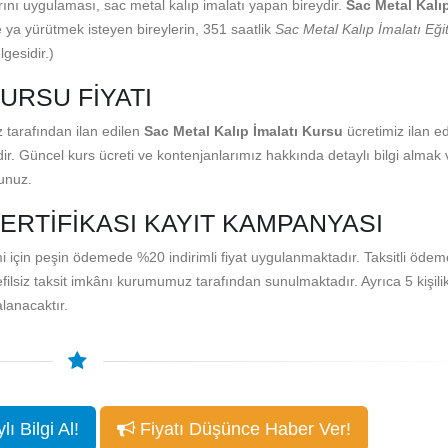
arını uygulaması, sac metal kalıp imalatı yapan bireydir.
Sac Metal Kalıp
 ya yürütmek isteyen bireylerin, 351 saatlik
Sac Metal Kalıp İmalatı Eği
lgesidir.)
URSU FIYATI
 tarafından ilan edilen
Sac Metal Kalıp İmalatı Kursu
ücretimiz ilan edi
dir. Güncel kurs ücreti ve kontenjanlarımız hakkında detaylı bilgi almak 
runuz.
SERTIFIKASI KAYIT KAMPANYASI
mi için peşin ödemede %20 indirimli fiyat uygulanmaktadır. Taksitli öde
efilsiz taksit imkânı kurumumuz tarafından sunulmaktadır. Ayrıca 5 kişili
lanacaktır.
ı Bilgi Al!
Fiyatı Düşünce Haber Ver!