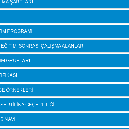
ILMA ŞARTLARI
ITIM PROGRAMI
I EĞITIMI SONRASI ÇALIŞMA ALANLARI
TIM GRUPLARI
IFIKASI
LGE ÖRNEKLERI
 SERTIFIKA GEÇERLILIĞI
 SINAVI