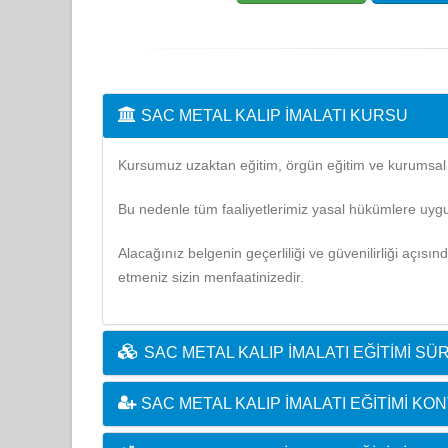
SAC METAL KALIP İMALATI KURSU
Kursumuz uzaktan eğitim, örgün eğitim ve kurumsal eğ
Bu nedenle tüm faaliyetlerimiz yasal hükümlere uygu
Alacağınız belgenin geçerliliği ve güvenilirliği açısı
etmeniz sizin menfaatinizedir.
SAC METAL KALIP İMALATI EĞITIMI SÜ
SAC METAL KALIP İMALATI EĞITIMI 