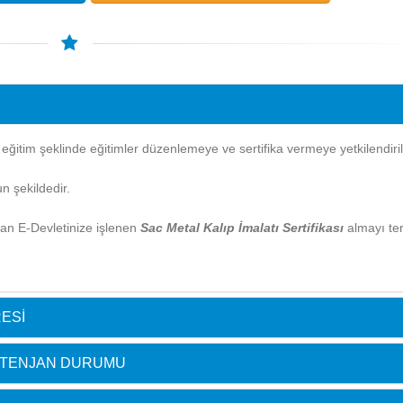
itim şeklinde eğitimler düzenlemeye ve sertifika vermeye yetkilendirilm
n şekildedir.
ndan E-Devletinize işlenen
Sac Metal Kalıp İmalatı Sertifikası
almayı ter
RESI
KONTENJAN DURUMU