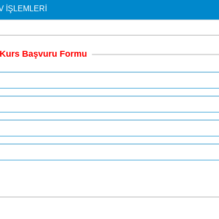
V İŞLEMLERI
Kurs
Başvuru
Formu