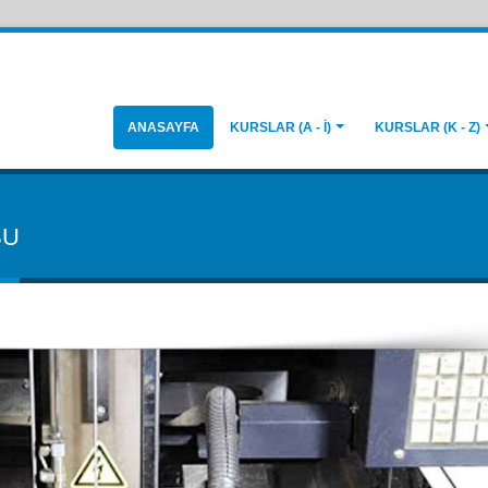
ANASAYFA
KURSLAR (A - İ)
KURSLAR (K - Z)
SU