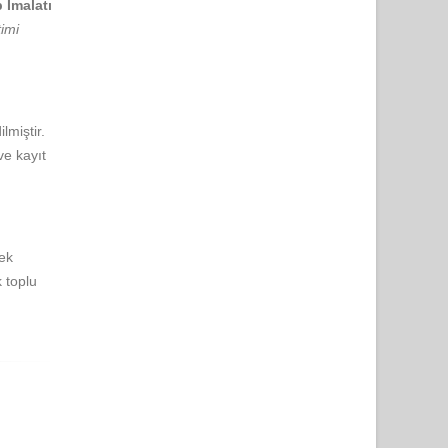
 İmalatı
timi
lmiştir.
ve kayıt
mek
k toplu