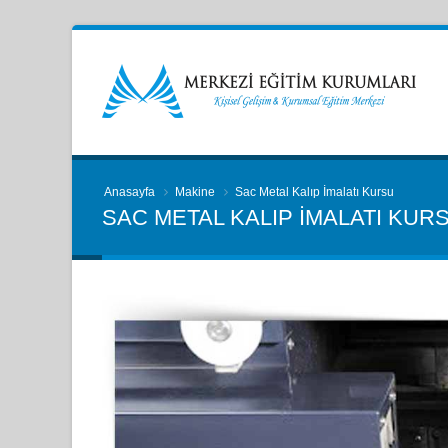
Anasayfa
Makine
Sac Metal Kalıp İmalatı Kursu
SAC METAL KALIP İMALATI KUR