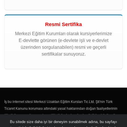
Resmi Sertifika
Merkezi Eğitim Kurumları olarak kursiyerlerimize
E-devlette görünen (e-devlete işli ve e-devlet
üzerinden sorgulanabilen) resmi ve geçerli
sertifikalar sunuyoruz.
İş bu internet sitesi Merkezi Uzaktan Eğitim Kursları Tic.Ltd. Şti'nin Türk
Ticaret Kanunu koruması altındaki yasal haklarından doğan faaliyetlerinin
tüketicilere sunulması ve/veya tüketici adaylarıyla olan iletişim, bilgilendirme
Bu sitede size daha iyi bir deneyim sunabilmek adına, bu sayfayı
vs. faaliyetleri için kullanılmaktadır.