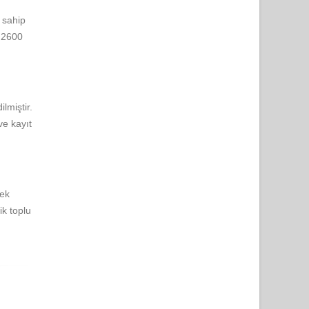
 sahip
, 2600
ilmiştir.
ve kayıt
mek
ik toplu