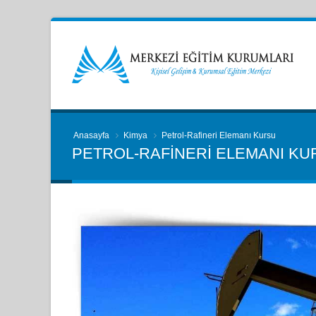
Anasayfa
Kimya
Petrol-Rafineri Elemanı Kursu
PETROL-RAFINERI ELEMANI KU