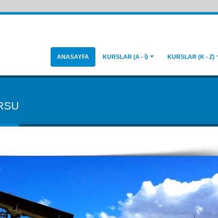
ANASAYFA
KURSLAR (A - İ)
KURSLAR (K - Z)
RSU