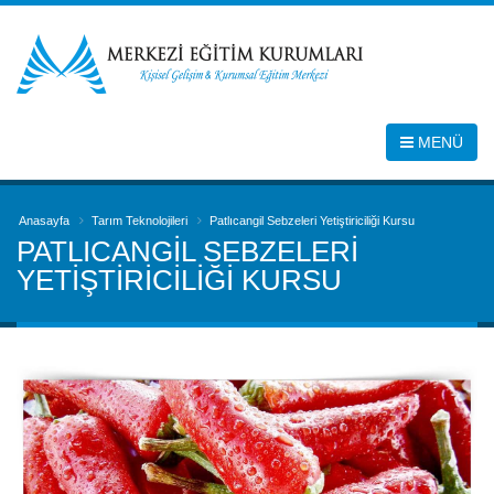
MENÜ
Anasayfa
Tarım Teknolojileri
Patlıcangil Sebzeleri Yetiştiriciliği Kursu
PATLICANGIL SEBZELERI
YETIŞTIRICILIĞI KURSU