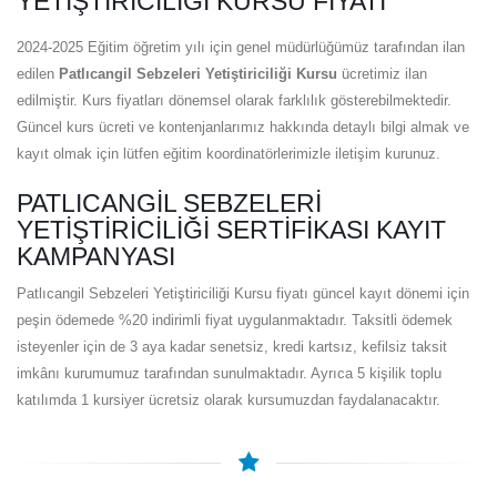
YETIŞTIRICILIĞI KURSU FIYATI
2024-2025 Eğitim öğretim yılı için genel müdürlüğümüz tarafından ilan
edilen
Patlıcangil Sebzeleri Yetiştiriciliği Kursu
ücretimiz ilan
edilmiştir. Kurs fiyatları dönemsel olarak farklılık gösterebilmektedir.
Güncel kurs ücreti ve kontenjanlarımız hakkında detaylı bilgi almak ve
kayıt olmak için lütfen eğitim koordinatörlerimizle iletişim kurunuz.
PATLICANGIL SEBZELERI
YETIŞTIRICILIĞI SERTIFIKASI KAYIT
KAMPANYASI
Patlıcangil Sebzeleri Yetiştiriciliği Kursu fiyatı güncel kayıt dönemi için
peşin ödemede %20 indirimli fiyat uygulanmaktadır. Taksitli ödemek
isteyenler için de 3 aya kadar senetsiz, kredi kartsız, kefilsiz taksit
imkânı kurumumuz tarafından sunulmaktadır. Ayrıca 5 kişilik toplu
katılımda 1 kursiyer ücretsiz olarak kursumuzdan faydalanacaktır.