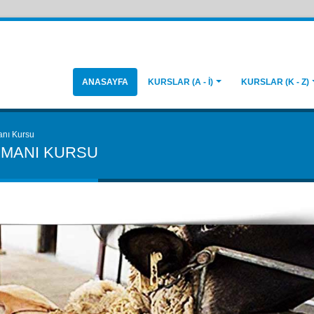
ANASAYFA
KURSLAR (A - İ)
KURSLAR (K - Z)
anı Kursu
EMANI KURSU