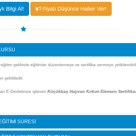
ı Bilgi Al!
Fiyatı Düşünce Haber Ver!
 KURSU
itim şeklinde eğitimler düzenlemeye ve sertifika vermeye yetkilendirilm
n şekildedir.
ndan E-Devletinize işlenen
Küçükbaş Hayvan Kırkım Elemanı Sertifika
ĞITIMI SÜRESI