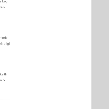
e keçi
van
timiz
ı bilgi
sitli
ca 5