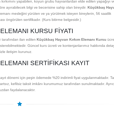
kırkımını yapabilen, koyun grubu hayvanlardan elde edilen yapağıyı v
göre ayırabilecek bilgi ve becerisine sahip olan bireydir.
Küçükbaş Hay
manı mesleğini yürüten ve ya yürütmek isteyen bireylerin, 56 saatlik
ı öngörülen sertifikadır. (Kurs bitirme belgesidir.)
ELEMANI KURSU FIYATI
 tarafından ilan edilen
Küçükbaş Hayvan Kırkım Elemanı Kursu
ücre
 gösterebilmektedir. Güncel kurs ücreti ve kontenjanlarımız hakkında detayl
zle iletişim kurunuz.
ELEMANI SERTIFIKASI KAYIT
yıt dönemi için peşin ödemede %20 indirimli fiyat uygulanmaktadır. Tak
artsız, kefilsiz taksit imkânı kurumumuz tarafından sunulmaktadır. Ayrı
muzdan faydalanacaktır.