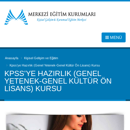
MENÜ
Anasayfa
Kişisel Gelişim ve Eğitim
Kpss’ye Hazırlık (Genel Yetenek-Genel Kültür Ön Lisans) Kursu
KPSS’YE HAZIRLIK (GENEL
YETENEK-GENEL KÜLTÜR ÖN
LISANS) KURSU