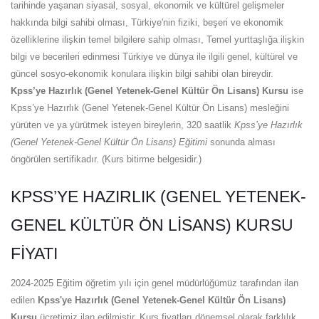
tarihinde yaşanan siyasal, sosyal, ekonomik ve kültürel gelişmeler
hakkında bilgi sahibi olması, Türkiye'nin fiziki, beşeri ve ekonomik
özelliklerine ilişkin temel bilgilere sahip olması, Temel yurttaşlığa ilişkin
bilgi ve becerileri edinmesi Türkiye ve dünya ile ilgili genel, kültürel ve
güncel sosyo-ekonomik konulara ilişkin bilgi sahibi olan bireydir.
Kpss’ye Hazırlık (Genel Yetenek-Genel Kültür Ön Lisans) Kursu
ise
Kpss’ye Hazırlık (Genel Yetenek-Genel Kültür Ön Lisans) mesleğini
yürüten ve ya yürütmek isteyen bireylerin, 320 saatlik
Kpss’ye Hazırlık
(Genel Yetenek-Genel Kültür Ön Lisans) Eğitimi
sonunda alması
öngörülen sertifikadır. (Kurs bitirme belgesidir.)
KPSS’YE HAZIRLIK (GENEL YETENEK-
GENEL KÜLTÜR ÖN LISANS) KURSU
FIYATI
2024-2025 Eğitim öğretim yılı için genel müdürlüğümüz tarafından ilan
edilen
Kpss'ye Hazırlık (Genel Yetenek-Genel Kültür Ön Lisans)
Kursu
ücretimiz ilan edilmiştir. Kurs fiyatları dönemsel olarak farklılık