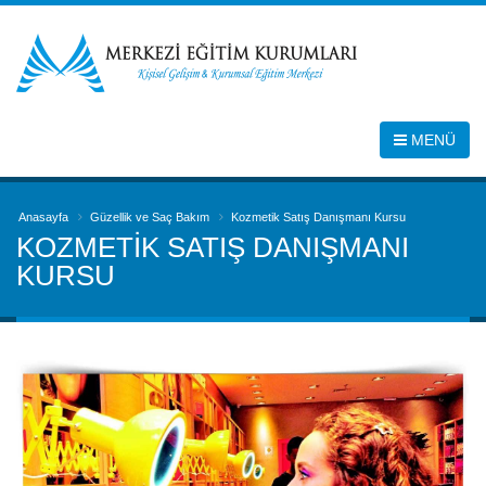
MENÜ
Anasayfa
Güzellik ve Saç Bakım
Kozmetik Satış Danışmanı Kursu
KOZMETIK SATIŞ DANIŞMANI
KURSU