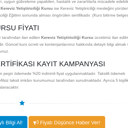
n, uygun gübreleme yapabilen, hastalık ve zararlılarla mücadele edebil
.
Kereviz Yetiştiriciliği Kursu
ise Kereviz Yetiştiriciliği mesleğini yürüte
ciliği Eğitimi
sonunda alması öngörülen sertifikadır. (Kurs bitirme belges
URSU FIYATI
 tarafından ilan edilen
Kereviz Yetiştiriciliği Kursu
ücretimiz ilan edilm
dir. Güncel kurs ücreti ve kontenjanlarımız hakkında detaylı bilgi almak 
runuz.
ERTIFIKASI KAYIT KAMPANYASI
 için peşin ödemede %20 indirimli fiyat uygulanmaktadır. Taksitli ödemek
efilsiz taksit imkânı kurumumuz tarafından sunulmaktadır. Ayrıca 5 kişili
lanacaktır.
ı Bilgi Al!
Fiyatı Düşünce Haber Ver!