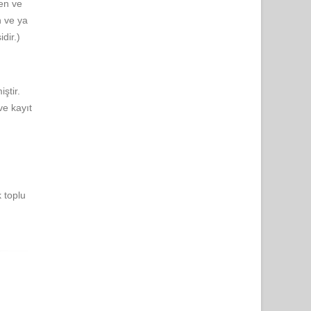
en ve
n ve ya
idir.)
iştir.
ve kayıt
k toplu