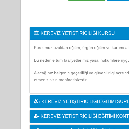
KEREVIZ YETIŞTIRICILIĞI KURSU
Kursumuz uzaktan eğitim, örgün eğitim ve kurumsal eğ
Bu nedenle tüm faaliyetlerimiz yasal hükümlere uygu
Alacağınız belgenin geçerliliği ve güvenilirliği açısı
etmeniz sizin menfaatinizedir.
KEREVIZ YETIŞTIRICILIĞI EĞITIMI SÜR
KEREVIZ YETIŞTIRICILIĞI EĞITIMI K