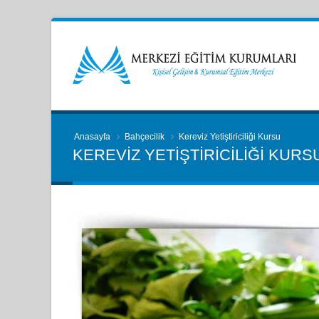
Anasayfa
Bahçecilik
Kereviz Yetiştiriciliği Kursu
KEREVIZ YETIŞTIRICILIĞI KURS