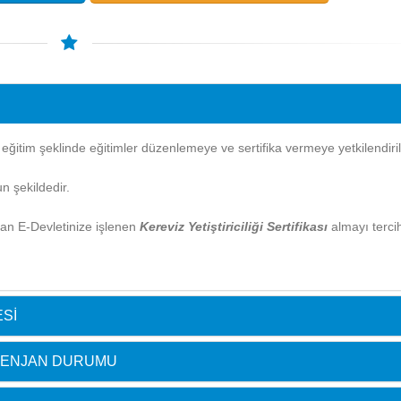
itim şeklinde eğitimler düzenlemeye ve sertifika vermeye yetkilendirilm
n şekildedir.
ndan E-Devletinize işlenen
Kereviz Yetiştiriciliği Sertifikası
almayı terci
ESI
ONTENJAN DURUMU