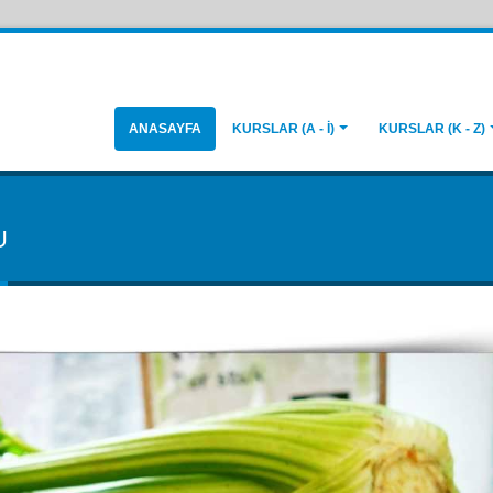
ANASAYFA
KURSLAR (A - İ)
KURSLAR (K - Z)
U