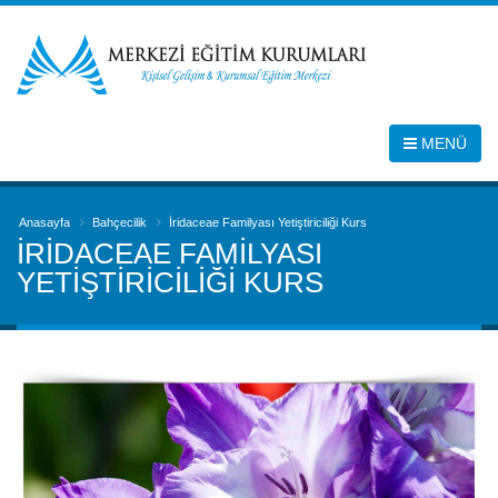
MENÜ
Anasayfa
Bahçecilik
İridaceae Familyası Yetiştiriciliği Kurs
İRIDACEAE FAMILYASI
YETIŞTIRICILIĞI KURS