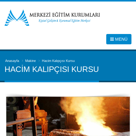
MENÜ
Anasayfa
Makine
Hacim Kalıpçısı Kursu
HACIM KALIPÇISI KURSU