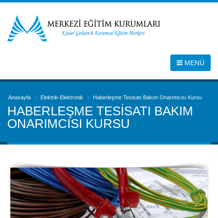
MENÜ
Anasayfa
Elektrik-Elektronik
Haberleşme Tesisatı Bakım Onarımcısı Kursu
HABERLEŞME TESISATI BAKIM
ONARIMCISI KURSU