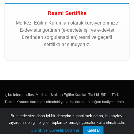
Resmi Sertifika
Merkezi Eğitim Kurumları olarak kursiyerlerimize
E-devlette görünen (e-devlete işli ve e-devlet
üzerinden sorgulanabilen) resmi ve geçerli
sertifikalar sunuyoruz.
İş bu internet sitesi Merkezi Uzaktan Eğitim Kursları Tic.Ltd. Şti'nin Türk
Ticaret Kanunu koruması altındaki yasal haklarından doğan faaliyetlerinin
tüketicilere sunulması ve/veya tüketici adaylarıyla olan iletişim, bilgilendirme
Bu sitede size daha iyi bir deneyim sunabilmek adına, bu sayfayı
vs. faaliyetleri için kullanılmaktadır.
ziyaretinizle ilgili bilgileri toplamak amaçlı çerezler kullanılmaktadır.
Gizlilik ve Güvenlik Bildirimi
Kabul Et
Kullanıcı Sözleşmesi
Gizlilik ve Güvenlik Bildirimi