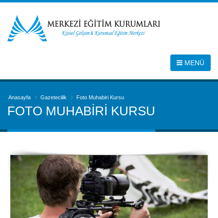
MENÜ
Anasayfa
Gazetecilik
Foto Muhabiri Kursu
FOTO MUHABIRI KURSU