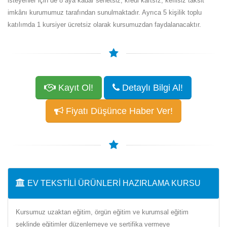
isteyenler için de 8 aya kadar senetsiz, kredi kartsız, kefilsiz taksit
imkânı kurumumuz tarafından sunulmaktadır. Ayrıca 5 kişilik toplu
katılımda 1 kursiyer ücretsiz olarak kursumuzdan faydalanacaktır.
Kayıt Ol!
Detaylı Bilgi Al!
Fiyatı Düşünce Haber Ver!
EV TEKSTILI ÜRÜNLERI HAZIRLAMA KURSU
Kursumuz uzaktan eğitim, örgün eğitim ve kurumsal eğitim
şeklinde eğitimler düzenlemeye ve sertifika vermeye