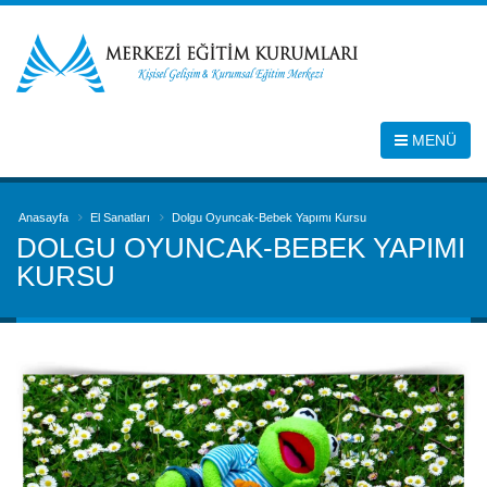
MENÜ
Anasayfa
El Sanatları
Dolgu Oyuncak-Bebek Yapımı Kursu
DOLGU OYUNCAK-BEBEK YAPIMI
KURSU