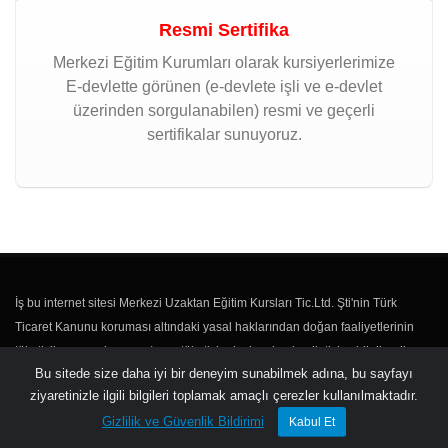
Resmi Sertifika
Merkezi Eğitim Kurumları olarak kursiyerlerimize
E-devlette görünen (e-devlete işli ve e-devlet
üzerinden sorgulanabilen) resmi ve geçerli
sertifikalar sunuyoruz.
İş bu internet sitesi Merkezi Uzaktan Eğitim Kursları Tic.Ltd. Şti'nin Türk
Ticaret Kanunu koruması altındaki yasal haklarından doğan faaliyetlerinin
tüketicilere sunulması ve/veya tüketici adaylarıyla olan iletişim, bilgilendirme
Bu sitede size daha iyi bir deneyim sunabilmek adına, bu sayfayı
vs. faaliyetleri için kullanılmaktadır.
ziyaretinizle ilgili bilgileri toplamak amaçlı çerezler kullanılmaktadır.
Gizlilik ve Güvenlik Bildirimi
Kabul Et
Kullanıcı Sözleşmesi
Gizlilik ve Güvenlik Bildirimi