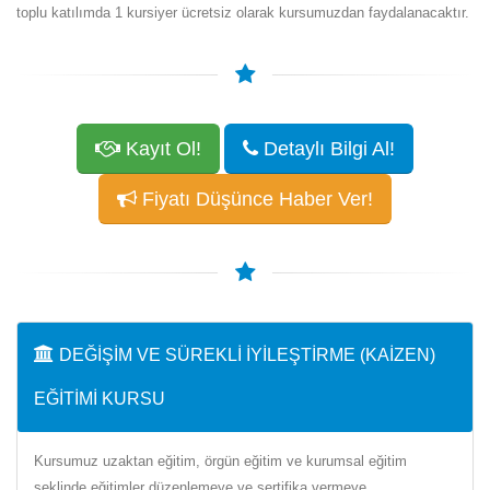
toplu katılımda 1 kursiyer ücretsiz olarak kursumuzdan faydalanacaktır.
Kayıt Ol!
Detaylı Bilgi Al!
Fiyatı Düşünce Haber Ver!
DEĞIŞIM VE SÜREKLI İYILEŞTIRME (KAIZEN)
EĞITIMI KURSU
Kursumuz uzaktan eğitim, örgün eğitim ve kurumsal eğitim
şeklinde eğitimler düzenlemeye ve sertifika vermeye