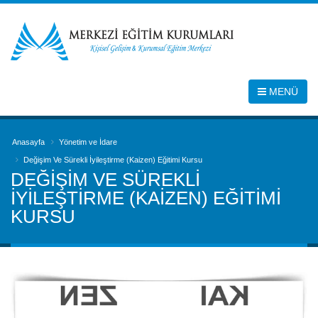
MENÜ
Anasayfa
Yönetim ve İdare
Değişim Ve Sürekli İyileştirme (Kaizen) Eğitimi Kursu
DEĞIŞIM VE SÜREKLI
İYILEŞTIRME (KAIZEN) EĞITIMI
KURSU