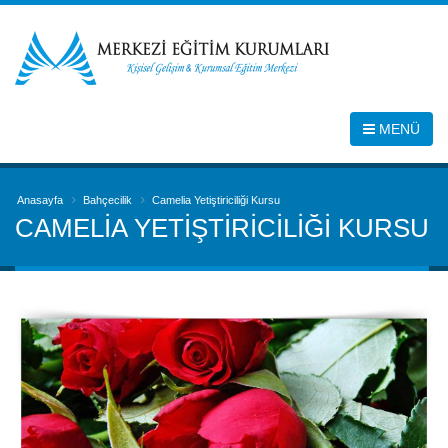
MENÜ
Anasayfa
Bahçecilik
Camelia Yetiştiriciliği Kursu
CAMELIA YETIŞTIRICILIĞI KURSU