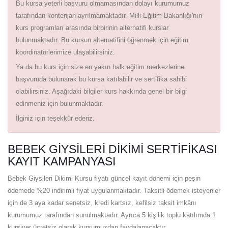
Bu kursa yeterli başvuru olmamasından dolayı kurumumuz
tarafından kontenjan ayrılmamaktadır. Milli Eğitim Bakanlığı'nın
kurs programları arasında birbirinin alternatifi kurslar
bulunmaktadır. Bu kursun alternatifini öğrenmek için eğitim
koordinatörlerimize ulaşabilirsiniz.
Ya da bu kurs için size en yakın halk eğitim merkezlerine
başvuruda bulunarak bu kursa katılabilir ve sertifika sahibi
olabilirsiniz. Aşağıdaki bilgiler kurs hakkında genel bir bilgi
edinmeniz için bulunmaktadır.
İlginiz için teşekkür ederiz.
BEBEK GIYSILERI DIKIMI SERTIFIKASI
KAYIT KAMPANYASI
Bebek Giysileri Dikimi Kursu fiyatı güncel kayıt dönemi için peşin
ödemede %20 indirimli fiyat uygulanmaktadır. Taksitli ödemek isteyenler
için de 3 aya kadar senetsiz, kredi kartsız, kefilsiz taksit imkânı
kurumumuz tarafından sunulmaktadır. Ayrıca 5 kişilik toplu katılımda 1
kursiyer ücretsiz olarak kursumuzdan faydalanacaktır.