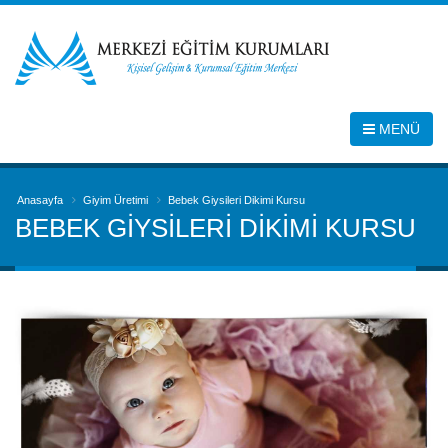
MENÜ
Anasayfa
Giyim Üretimi
Bebek Giysileri Dikimi Kursu
BEBEK GIYSILERI DIKIMI KURSU