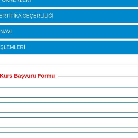
 ÖRNEKLERI
RTIFIKA GEÇERLILIĞI
INAVI
İŞLEMLERI
Kurs
Başvuru
Formu