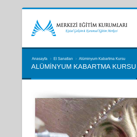
Anasayfa
El Sanatları
Alüminyum Kabartma Kursu
ALÜMINYUM KABARTMA KURSU