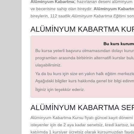
Alüminyum Kabartma;
hazırlanan deseni alüminyum le
ve becerisine sahip olan bireydir.
Alüminyum Kabart
bireylerin, 112 saatlik
Alüminyum Kabartma Eğitimi
sonu
ALÜMINYUM KABARTMA KUR
Bu kurs kurumu
Bu kursa yeterli başvuru olmamasından dolayı kurum
programları arasında birbirinin alternatifi kurslar bu
ulaşabilirsiniz.
Ya da bu kurs için size en yakın halk eğitim merkezler
Aşağıdaki bilgiler kurs hakkında genel bir bilgi edin
İlginiz için teşekkür ederiz.
ALÜMINYUM KABARTMA SERT
Alüminyum Kabartma Kursu fiyatı güncel kayıt dönemi i
isteyenler için de 2 aya kadar senetsiz, kredi kartsız, k
katılımda 1 kursiyer ücretsiz olarak kursumuzdan fayda