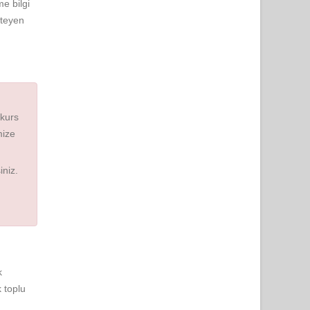
e bilgi
steyen
 kurs
mize
iniz.
k
k toplu