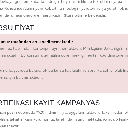
vhaya geçiren, kabartan, dolgu, boya, vernikleme tekniklerini yapabilm
ma Kursu
ise Alüminyum Kabartma mesleğini yürüten ve ya yürütmek i
nda alması öngörülen sertifikadır. (Kurs bitirme belgesidir.)
SU FIYATI
muz tarafından artık verilmemektedir.
umuz tarafından kontenjan ayrılmamaktadır. Milli Eğitim Bakanlığı'nın
lunmaktadır. Bu kursun alternatifini öğrenmek için eğitim koordinatörleri
ine başvuruda bulunarak bu kursa katılabilir ve sertifika sahibi olabilirs
meniz için bulunmaktadır.
IFIKASI KAYIT KAMPANYASI
çin peşin ödemede %20 indirimli fiyat uygulanmaktadır. Taksitli ödeme
efilsiz taksit imkânı kurumumuz tarafından sunulmaktadır. Ayrıca 5 kişili
lanacaktır.