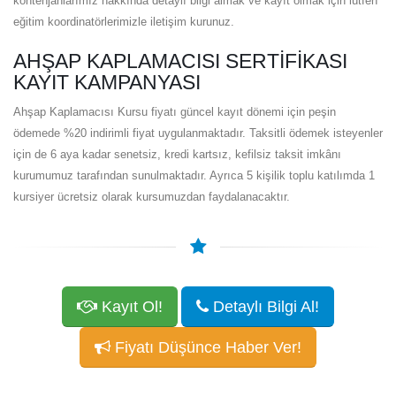
kontenjanlarımız hakkında detaylı bilgi almak ve kayıt olmak için lütfen
eğitim koordinatörlerimizle iletişim kurunuz.
AHŞAP KAPLAMACISI SERTIFIKASI
KAYIT KAMPANYASI
Ahşap Kaplamacısı Kursu fiyatı güncel kayıt dönemi için peşin
ödemede %20 indirimli fiyat uygulanmaktadır. Taksitli ödemek isteyenler
için de 6 aya kadar senetsiz, kredi kartsız, kefilsiz taksit imkânı
kurumumuz tarafından sunulmaktadır. Ayrıca 5 kişilik toplu katılımda 1
kursiyer ücretsiz olarak kursumuzdan faydalanacaktır.
Kayıt Ol!
Detaylı Bilgi Al!
Fiyatı Düşünce Haber Ver!