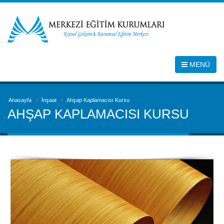
MENÜ
Anasayfa
İnşaat
Ahşap Kaplamacısı Kursu
AHŞAP KAPLAMACISI KURSU