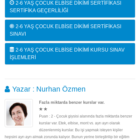
2-6 YAŞ ÇOCUK ELBISE DIKIMI SERTIFIKASI
SERTIFIKA GEÇERLILIĞI
2-6 YAŞ ÇOCUK ELBISE DIKIMI SERTIFIKASI
SINAVI
2-6 YAŞ ÇOCUK ELBISE DIKIMI KURSU SINAV
İŞLEMLERI
Yazar : Nurhan Özmen
Fazla miktarda benzer kurslar var.
Puan : 2 - Çocuk giysisi alanında fazla miktarda benzer
kurslar var. Etek, elbise, mont vs. ayrı ayrı olarak
düzenlenmiş kurslar. Bu işi yapmak isteyen kişiler
hepsini ayrı ayrı almak zorunda kalıyor. Bunun yerine birleştirilip bir eğitim