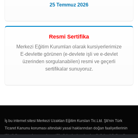
25 Temmuz 2026
Resmi Sertifika
Merkezi Eğitim Kurumları olarak kursiyerlerimize
E-devlette görünen (e-devlete işli ve e-devlet
üzerinden sorgulanabilen) resmi ve geçerli
sertifikalar sunuyoruz.
İş bu internet sitesi Merkezi Uzaktan Eğitim Kursları Tic.Ltd. Şti'nin Türk
Ticaret Kanunu koruması altındaki yasal haklarından doğan faaliyetlerinin
tüketicilere sunulması ve/veya tüketici adaylarıyla olan iletişim, bilgilendirme