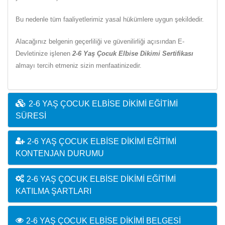
Bu nedenle tüm faaliyetlerimiz yasal hükümlere uygun şekildedir.
Alacağınız belgenin geçerliliği ve güvenilirliği açısından E-
Devletinize işlenen
2-6 Yaş Çocuk Elbise Dikimi Sertifikası
almayı tercih etmeniz sizin menfaatinizedir.
2-6 YAŞ ÇOCUK ELBISE DIKIMI EĞITIMI
SÜRESI
2-6 YAŞ ÇOCUK ELBISE DIKIMI EĞITIMI
KONTENJAN DURUMU
2-6 YAŞ ÇOCUK ELBISE DIKIMI EĞITIMI
KATILMA ŞARTLARI
2-6 YAŞ ÇOCUK ELBISE DIKIMI BELGESI