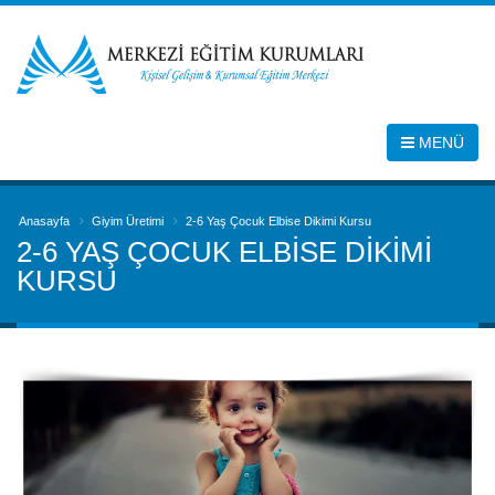
MENÜ
Anasayfa
Giyim Üretimi
2-6 Yaş Çocuk Elbise Dikimi Kursu
2-6 YAŞ ÇOCUK ELBISE DIKIMI
KURSU