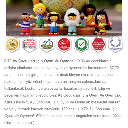
0-72 Ay Çocukları İçin Oyun Ve Oyuncak;
0-36 ay çocuklarının
gelişim alanlarını destekleyen oyun ve oyuncaklar hazırlaması, 37-72
ay çocuklarının gelişim alanlarını destekleyen oyun ve oyuncaklar
hazırlaması, yüz-vücut boyama ve animasyon çalışmalarında
kullanılacak kostüm ve aksesuarlar hazırlamaya yönelik bilgi ve
becerileri kazanan bireydir.
0-72 Ay Çocukları İçin Oyun Ve Oyuncak
Kursu
ise 0-72 Ay Çocukları İçin Oyun Ve Oyuncak mesleğini yürüten
ve ya yürütmek isteyen bireylerin, 180 saatlik
0-72 Ay Çocukları İçin
Oyun Ve Oyuncak Eğitimi
sonunda alması öngörülen sertifikadır. (Kurs
bitirme belgesidir.)